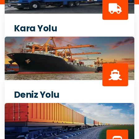
Kara Yolu
Uluslararası karayolu taşımacılık hizmeti
İNCELE
Deniz Yolu
Uluslararası konteyner forwarding hizmeti
İNCELE